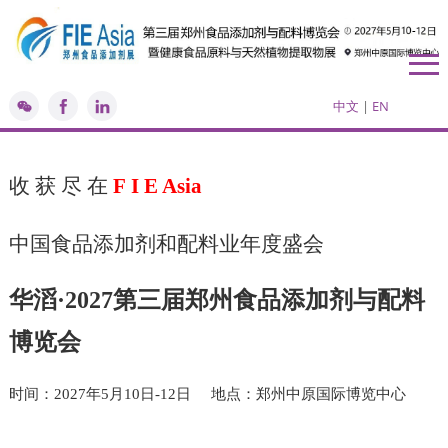
中文
|
EN
收
获
尽
在
F
I
E Asia
中国食品添加剂和配料业年度盛会
华滔·2027
第三届
郑州
食品添加剂与配料
博览会
时间：202
7年5月10
日-
12
日
地点：
郑州中原国际博览中心